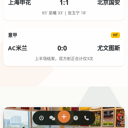
1:1
上海申花
北京国安
65' 吴曦 33' | 张玉宁 18'
意甲
HT
0:0
AC米兰
尤文图斯
上半场结束，双方射正合计仅3次