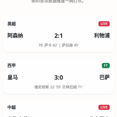
等80余项数据维度一网打尽。
英超
LIVE
2:1
阿森纳
利物浦
78' 萨卡 62' | 萨拉赫 45'
西甲
FT
3:0
皇马
巴萨
维尼修斯 22' 55' 贝林厄姆 71'
中超
LIVE