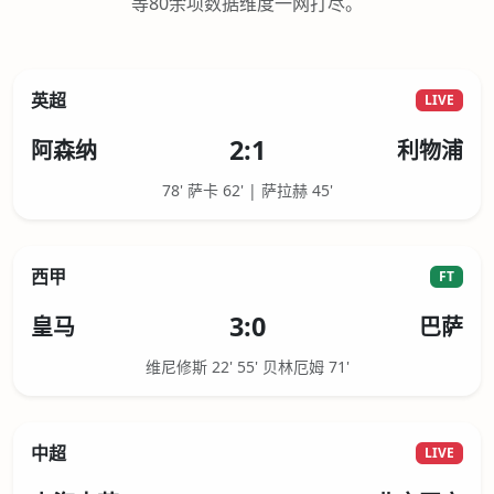
等80余项数据维度一网打尽。
英超
LIVE
2:1
阿森纳
利物浦
78' 萨卡 62' | 萨拉赫 45'
西甲
FT
3:0
皇马
巴萨
维尼修斯 22' 55' 贝林厄姆 71'
中超
LIVE