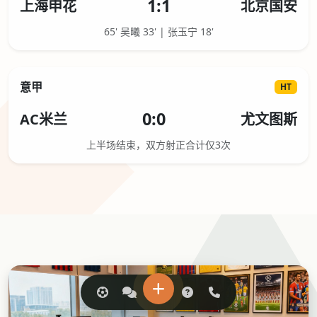
1:1
上海申花
北京国安
65' 吴曦 33' | 张玉宁 18'
意甲
HT
0:0
AC米兰
尤文图斯
上半场结束，双方射正合计仅3次