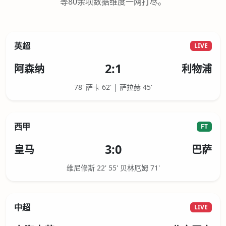
等80余项数据维度一网打尽。
英超
LIVE
2:1
阿森纳
利物浦
78' 萨卡 62' | 萨拉赫 45'
西甲
FT
3:0
皇马
巴萨
维尼修斯 22' 55' 贝林厄姆 71'
中超
LIVE