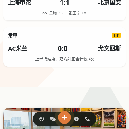
1:1
上海申花
北京国安
65' 吴曦 33' | 张玉宁 18'
意甲
HT
0:0
AC米兰
尤文图斯
上半场结束，双方射正合计仅3次