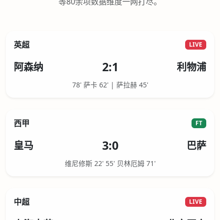
等80余项数据维度一网打尽。
英超
LIVE
2:1
阿森纳
利物浦
78' 萨卡 62' | 萨拉赫 45'
西甲
FT
3:0
皇马
巴萨
维尼修斯 22' 55' 贝林厄姆 71'
中超
LIVE