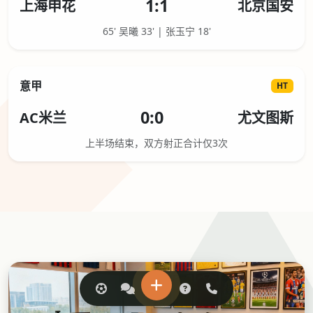
1:1
上海申花
北京国安
65' 吴曦 33' | 张玉宁 18'
意甲
HT
0:0
AC米兰
尤文图斯
上半场结束，双方射正合计仅3次