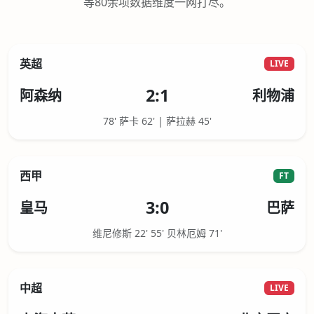
等80余项数据维度一网打尽。
英超
LIVE
2:1
阿森纳
利物浦
78' 萨卡 62' | 萨拉赫 45'
西甲
FT
3:0
皇马
巴萨
维尼修斯 22' 55' 贝林厄姆 71'
中超
LIVE