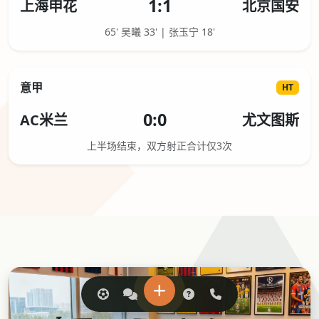
1:1
上海申花
北京国安
65' 吴曦 33' | 张玉宁 18'
意甲
HT
0:0
AC米兰
尤文图斯
上半场结束，双方射正合计仅3次