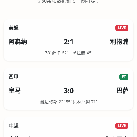
等80余项数据维度一网打尽。
英超
LIVE
2:1
阿森纳
利物浦
78' 萨卡 62' | 萨拉赫 45'
西甲
FT
3:0
皇马
巴萨
维尼修斯 22' 55' 贝林厄姆 71'
中超
LIVE