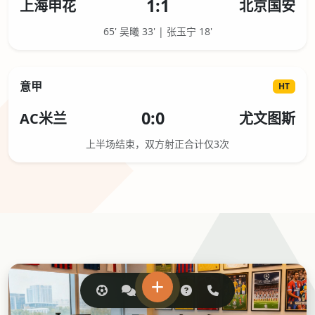
1:1
上海申花
北京国安
65' 吴曦 33' | 张玉宁 18'
意甲
HT
0:0
AC米兰
尤文图斯
上半场结束，双方射正合计仅3次