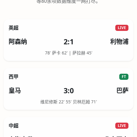
等80余项数据维度一网打尽。
英超
LIVE
2:1
阿森纳
利物浦
78' 萨卡 62' | 萨拉赫 45'
西甲
FT
3:0
皇马
巴萨
维尼修斯 22' 55' 贝林厄姆 71'
中超
LIVE