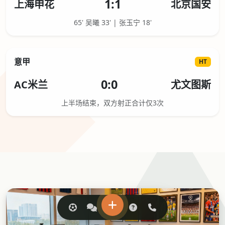
1:1
上海申花
北京国安
65' 吴曦 33' | 张玉宁 18'
意甲
HT
0:0
AC米兰
尤文图斯
上半场结束，双方射正合计仅3次