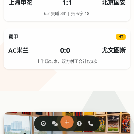
1:1
上海申花
北京国安
65' 吴曦 33' | 张玉宁 18'
意甲
HT
0:0
AC米兰
尤文图斯
上半场结束，双方射正合计仅3次