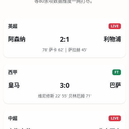
等80余项数据维度一网打尽。
英超
LIVE
2:1
阿森纳
利物浦
78' 萨卡 62' | 萨拉赫 45'
西甲
FT
3:0
皇马
巴萨
维尼修斯 22' 55' 贝林厄姆 71'
中超
LIVE