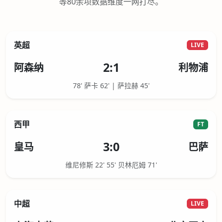
等80余项数据维度一网打尽。
英超
LIVE
2:1
阿森纳
利物浦
78' 萨卡 62' | 萨拉赫 45'
西甲
FT
3:0
皇马
巴萨
维尼修斯 22' 55' 贝林厄姆 71'
中超
LIVE