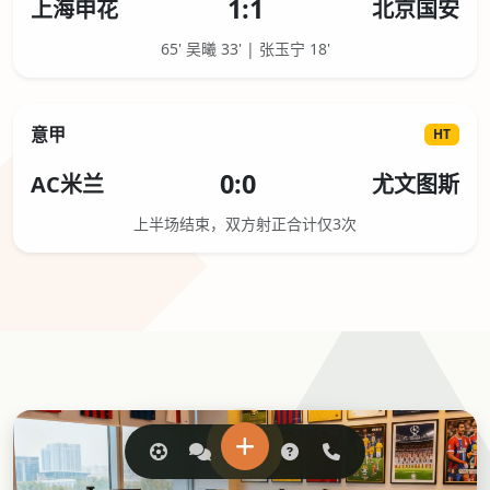
1:1
上海申花
北京国安
65' 吴曦 33' | 张玉宁 18'
意甲
HT
0:0
AC米兰
尤文图斯
上半场结束，双方射正合计仅3次