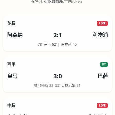
等80余项数据维度一网打尽。
英超
LIVE
2:1
阿森纳
利物浦
78' 萨卡 62' | 萨拉赫 45'
西甲
FT
3:0
皇马
巴萨
维尼修斯 22' 55' 贝林厄姆 71'
中超
LIVE