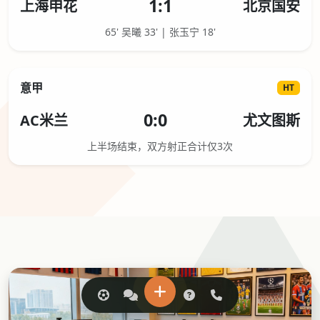
1:1
上海申花
北京国安
65' 吴曦 33' | 张玉宁 18'
意甲
HT
0:0
AC米兰
尤文图斯
上半场结束，双方射正合计仅3次