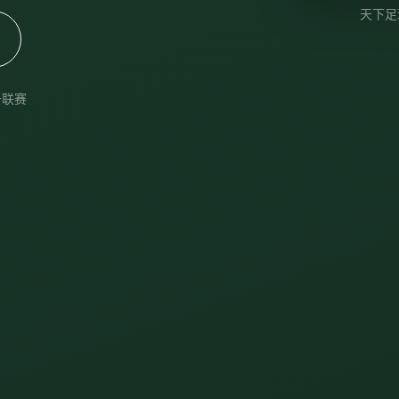
天下足
+联赛