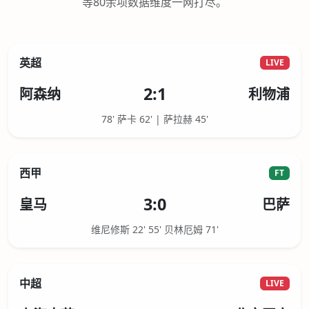
等80余项数据维度一网打尽。
英超
LIVE
2:1
阿森纳
利物浦
78' 萨卡 62' | 萨拉赫 45'
西甲
FT
3:0
皇马
巴萨
维尼修斯 22' 55' 贝林厄姆 71'
中超
LIVE