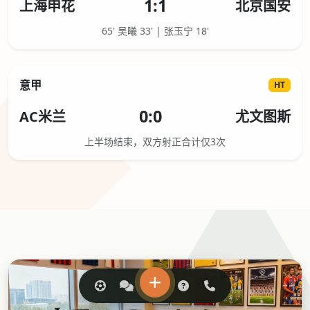
1:1
上海申花
北京国安
65' 吴曦 33' | 张玉宁 18'
意甲
HT
0:0
AC米兰
尤文图斯
上半场结束，双方射正合计仅3次