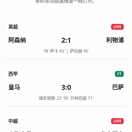
等80余项数据维度一网打尽。
英超
LIVE
2:1
阿森纳
利物浦
78' 萨卡 62' | 萨拉赫 45'
西甲
FT
3:0
皇马
巴萨
维尼修斯 22' 55' 贝林厄姆 71'
中超
LIVE