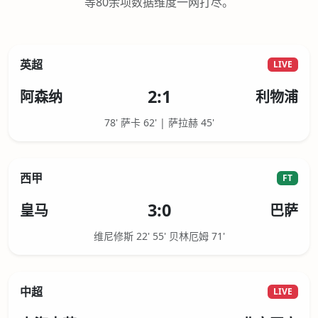
等80余项数据维度一网打尽。
英超
LIVE
2:1
阿森纳
利物浦
78' 萨卡 62' | 萨拉赫 45'
西甲
FT
3:0
皇马
巴萨
维尼修斯 22' 55' 贝林厄姆 71'
中超
LIVE