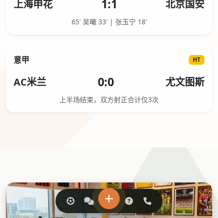
1:1
上海申花
北京国安
65' 吴曦 33' | 张玉宁 18'
意甲
HT
0:0
AC米兰
尤文图斯
上半场结束，双方射正合计仅3次