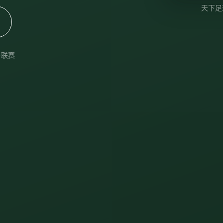
天下足
+联赛