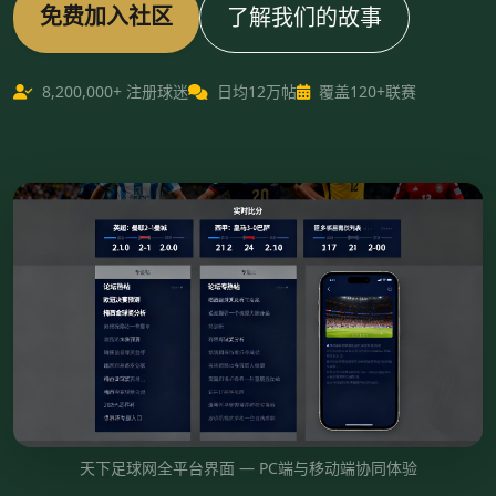
免费加入社区
了解我们的故事
8,200,000+ 注册球迷
日均12万帖
覆盖120+联赛
天下足球网全平台界面 — PC端与移动端协同体验